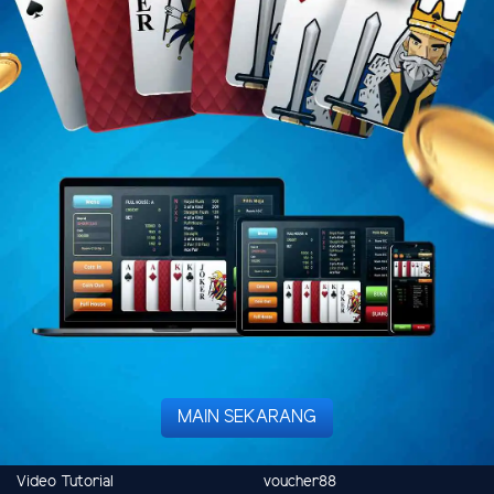
MAIN SEKARANG
Video Tutorial
voucher88