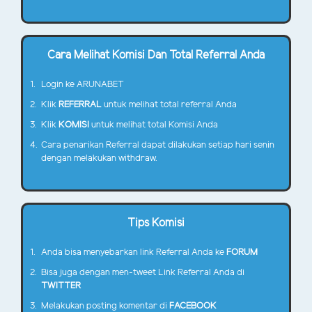
Cara Melihat Komisi Dan Total Referral Anda
1.
Login ke ARUNABET
2.
Klik
REFERRAL
untuk melihat total referral Anda
3.
Klik
KOMISI
untuk melihat total Komisi Anda
4.
Cara penarikan Referral dapat dilakukan setiap hari senin
dengan melakukan withdraw.
Tips Komisi
1.
Anda bisa menyebarkan link Referral Anda ke
FORUM
2.
Bisa juga dengan men-tweet Link Referral Anda di
TWITTER
3.
Melakukan posting komentar di
FACEBOOK