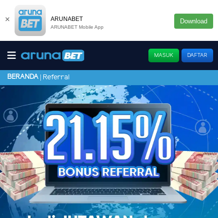
×
ARUNABET
Download
ARUNABET Mobile App
MASUK
DAFTAR
BERANDA
Referral